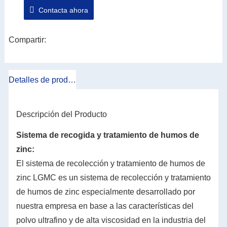
Contacta ahora
acumulada en la actual industria del galvanizado en
caliente; Mediante la aplicación de tecnología de
automatización, el funcionamiento del equipo es más
Compartir:
confiable, estable e inteligente. El equipo principal de
este sistema está compuesto por un sistema de
Detalles de producto
recolección de humo de zinc, un sistema de
eliminación de polvo por impulsos de humo de zinc y
un sistema de control automático.
Descripción del Producto
Sistema de recogida y tratamiento de humos de
zinc:
El sistema de recolección y tratamiento de humos de
zinc LGMC es un sistema de recolección y tratamiento
de humos de zinc especialmente desarrollado por
nuestra empresa en base a las características del
polvo ultrafino y de alta viscosidad en la industria del