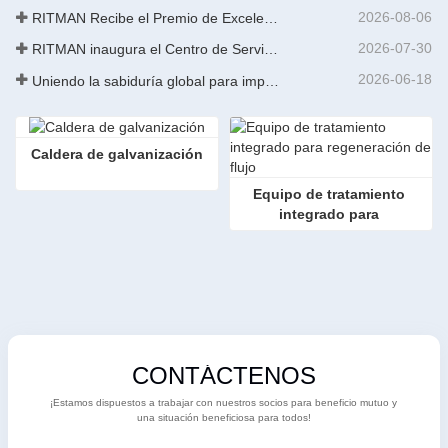
2026-08-06
RITMAN Recibe el Premio de Excelencia en Patentes de China
2026-07-30
RITMAN inaugura el Centro de Servicio al Cliente Global para elevar el soporte de ciclo de vida completo para clientes en todo el mundo
2026-06-18
Uniendo la sabiduría global para impulsar la actualización industrial | La primera capacitación internacional de tecnología de galvanizado continuo de alta gama de GalvInfo China concluye con éxito
Caldera de galvanización
Equipo de tratamiento 
integrado para 
regeneración de flujo
CONTÁCTENOS
¡Estamos dispuestos a trabajar con nuestros socios para beneficio mutuo y
una situación beneficiosa para todos!