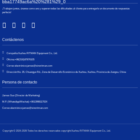
¡Trabajen juntos, únanse como uno y superen todas las dificultades al cliente para entregarle un documento de respuestas
perfecto!
Contáctenos
Compañía:
Xuzhou RITMAN Equipment Co., Ltd.
Oficina:
+86(516)87876105
Correo electrónico:
james@sinoritman.com
Dirección:
No. 35, Chuangye Rd., Zona de Desarrollo Económico de Xuzhou, Xuzhou, Provincia de Jiangsu, China
Persona de contacto
James Guo (Director de Marketing)
M.P. (WhatsApp/Wechat):
+8613998117024
Correo electrónico:
james@sinoritman.com
Copyright © 2024-2026 Todos los derechos reservados copyright:Xuzhou RITMAN Equipment Co., Ltd.