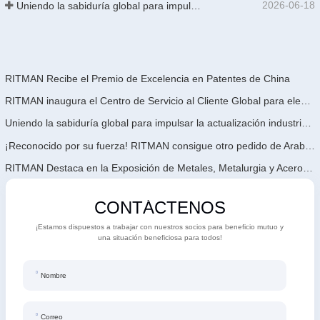
2026-06-18
Uniendo la sabiduría global para impulsar la actualización industrial | La primera capacitación internacional de tecnología de galvanizado continuo de alta gama de GalvInfo China concluye con éxito
RITMAN Recibe el Premio de Excelencia en Patentes de China
RITMAN inaugura el Centro de Servicio al Cliente Global para elevar el soporte de ciclo de vida completo para clientes en todo el mundo
Uniendo la sabiduría global para impulsar la actualización industrial | La primera capacitación internacional de tecnología de galvanizado continuo de alta gama de GalvInfo China concluye con éxito
¡Reconocido por su fuerza! RITMAN consigue otro pedido de Arabia Saudita
RITMAN Destaca en la Exposición de Metales, Metalurgia y Acero de Vietnam 2026
CONTÁCTENOS
¡Estamos dispuestos a trabajar con nuestros socios para beneficio mutuo y
una situación beneficiosa para todos!
Nombre
Correo