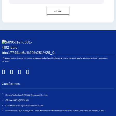
enviar
¡Trabajen juntos, únanse como uno y superen todas las dificultades al cliente para entregarle un documento de respuestas
perfecto!
Contáctenos
Compañía:
Xuzhou RITMAN Equipment Co., Ltd.
Oficina:
+86(516)87876105
Correo electrónico:
james@sinoritman.com
Dirección:
No. 35, Chuangye Rd., Zona de Desarrollo Económico de Xuzhou, Xuzhou, Provincia de Jiangsu, China