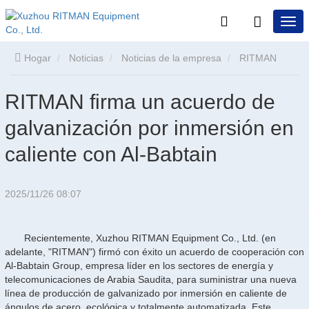
Hogar
Noticias
Noticias de la empresa
RITMAN
firma un acuerdo de galvanización por inmersión en caliente
RITMAN firma un acuerdo de
galvanización por inmersión en
con Al-Babtain
caliente con Al-Babtain
2025/11/26 08:07
Recientemente, Xuzhou RITMAN Equipment Co., Ltd. (en
adelante, "RITMAN") firmó con éxito un acuerdo de cooperación con
Al-Babtain Group, empresa líder en los sectores de energía y
telecomunicaciones de Arabia Saudita, para suministrar una nueva
línea de producción de galvanizado por inmersión en caliente de
ángulos de acero, ecológica y totalmente automatizada. Este