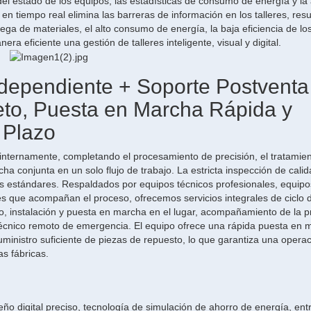
 del estado de los equipos, las estadísticas de consumo de energía y la 
en tiempo real elimina las barreras de información en los talleres, res
ga de materiales, el alto consumo de energía, la baja eficiencia de lo
ra eficiente una gestión de talleres inteligente, visual y digital.
Independiente + Soporte Postventa
eto, Puesta en Marcha Rápida y
 Plazo
 internamente, completando el procesamiento de precisión, el tratamie
ha conjunta en un solo flujo de trabajo. La estricta inspección de cali
os estándares. Respaldados por equipos técnicos profesionales, equipo
es que acompañan el proceso, ofrecemos servicios integrales de ciclo 
so, instalación y puesta en marcha en el lugar, acompañamiento de la 
técnico remoto de emergencia. El equipo ofrece una rápida puesta en 
suministro suficiente de piezas de repuesto, lo que garantiza una opera
as fábricas.
eño digital preciso, tecnología de simulación de ahorro de energía, ent