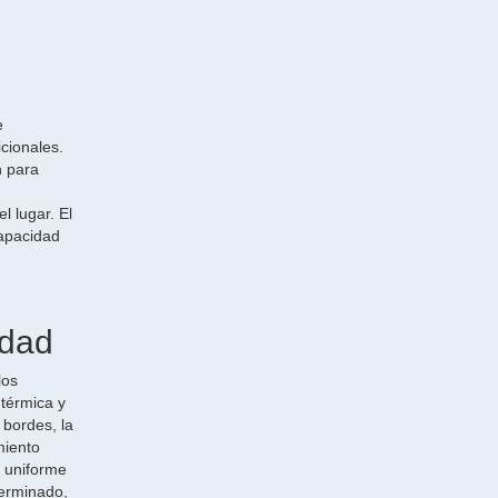
e
cionales.
n para
l lugar. El
capacidad
idad
los
 térmica y
 bordes, la
miento
l uniforme
terminado,