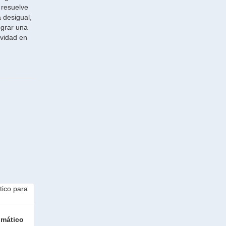
o resuelve
 desigual,
ograr una
ividad en
omático 