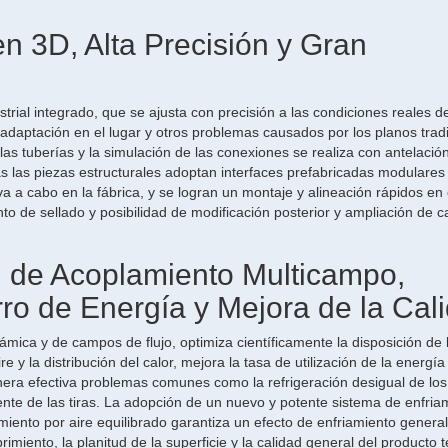
en 3D, Alta Precisión y Gran
trial integrado, que se ajusta con precisión a las condiciones reales d
 adaptación en el lugar y otros problemas causados por los planos tradi
e las tuberías y la simulación de las conexiones se realiza con antelació
as las piezas estructurales adoptan interfaces prefabricadas modulares
a a cabo en la fábrica, y se logran un montaje y alineación rápidos en e
nto de sellado y posibilidad de modificación posterior y ampliación de 
n de Acoplamiento Multicampo,
ro de Energía y Mejora de la Cal
ica y de campos de flujo, optimiza científicamente la disposición de 
 y la distribución del calor, mejora la tasa de utilización de la energía
era efectiva problemas comunes como la refrigeración desigual de los
iente de las tiras. La adopción de un nuevo y potente sistema de enfria
miento por aire equilibrado garantiza un efecto de enfriamiento genera
rimiento, la planitud de la superficie y la calidad general del producto 