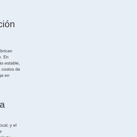
ción
abrican
o. En
ás estable,
a costos de
ga en
la
cal, y el
e