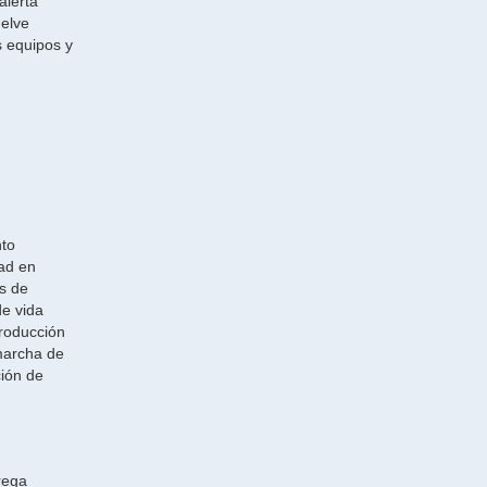
alerta
uelve
s equipos y
nto
dad en
s de
de vida
producción
marcha de
ción de
rega