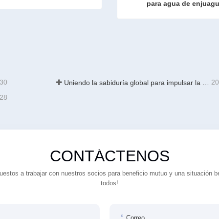
para agua de enjuagu
 de galvanización
ta ahora
Contacta ahora
-30
20
Uniendo la sabiduría global para impulsar la actualización industrial | La primera capacitación internacional de tecnología de galvanizado continuo de alta gama de GalvInfo China concluye con éxito
-28
CONTÁCTENOS
estos a trabajar con nuestros socios para beneficio mutuo y una situación b
todos!
Correo