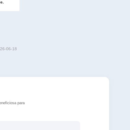
e.
Equipo de tratamiento automático para agua de enjuague.
26-06-18
eneficiosa para