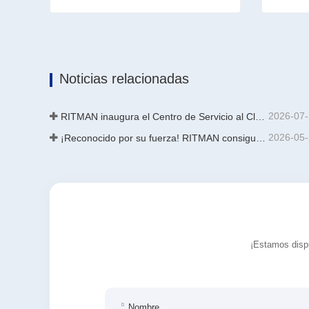
Línea de galvanizado continuo
Caldera
Contacta ahora
Contac
Noticias relacionadas
2026-07
RITMAN inaugura el Centro de Servicio al Cliente Global para elevar el soporte de ciclo de vida completo para clientes en todo el mundo
2026-05
¡Reconocido por su fuerza! RITMAN consigue otro pedido de Arabia Saudita
¡Estamos dispu
Nombre