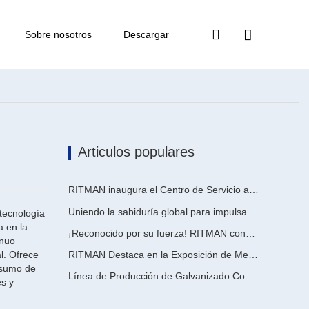
Sobre nosotros
Descargar
Articulos populares
RITMAN inaugura el Centro de Servicio al Cliente Global para elevar el soporte de ciclo de vida completo para clientes en todo el mundo
Uniendo la sabiduría global para impulsar la actualización industrial | La primera capacitación internacional de tecnología de galvanizado continuo de alta gama de GalvInfo China concluye con éxito
 tecnología
a en la
¡Reconocido por su fuerza! RITMAN consigue otro pedido de Arabia Saudita
inuo
l. Ofrece
RITMAN Destaca en la Exposición de Metales, Metalurgia y Acero de Vietnam 2026
onsumo de
Línea de Producción de Galvanizado Continuo
es y