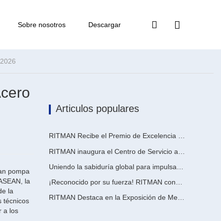
Sobre nosotros
Descargar
 2026
Acero
Articulos populares
RITMAN Recibe el Premio de Excelencia en Patentes de China
RITMAN inaugura el Centro de Servicio al Cliente Global para elevar el soporte de ciclo de vida completo para clientes en todo el mundo
Uniendo la sabiduría global para impulsar la actualización industrial | La primera capacitación internacional de tecnología de galvanizado continuo de alta gama de GalvInfo China concluye con éxito
gran pompa
 ASEAN, la
¡Reconocido por su fuerza! RITMAN consigue otro pedido de Arabia Saudita
de la
RITMAN Destaca en la Exposición de Metales, Metalurgia y Acero de Vietnam 2026
s técnicos
 a los