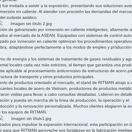
fue invitada a asistir a la exposición, presentando sus soluciones av
nmersión en caliente. Al atender con precisión las demandas del merca
el sudeste asiático.
ón de galvanizado por inmersión en caliente inteligentes, altamente 
ptados al mercado de la ASEAN. Equipadas con sistemas de control aut
nizado por inmersión en caliente optimizan los procedimientos operativo
obra, adaptándose perfectamente a los modos de empleo y producción 
mo de energía y los sistemas de tratamiento de gases residuales y ag
ntal locales cada vez más estrictos, al tiempo que garantiza una prod
te aplicable al procesamiento anticorrosivo de estructuras de acero pa
ructura de transporte y otros productos principales.
nto de productos orientado al mercado, el stand de RITMAN atrajo a u
icantes locales de acero de Vietnam, productores de productos metálic
aron visitas para llevar a cabo consultas detalladas. Lidieron en detall
ación y puesta en marcha de la línea de producción, la operación y el
ducción y la renovación personalizada. Muchos clientes elogiaron la e
 de los equipos de RITMAN.
ados para impulsar la expansión internacional, esta participación en l
 para que RITMAN aproveche sus fortalezas en la fabricación inteligen