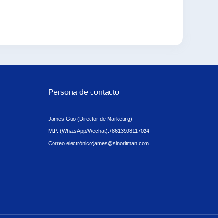
Persona de contacto
James Guo (Director de Marketing)
M.P. (WhatsApp/Wechat):
+8613998117024
Correo electrónico:
james@sinoritman.com
a