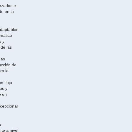
anzadas e
do en la
adaptables
omático
s y
de las
uas
ucción de
ra la
n flujo
os y
e en
xcepcional
a
te a nivel