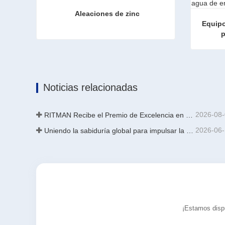
Aleaciones de zinc
Equipo
p
Aleaciones de zinc
Contacta ahora
Contac
Noticias relacionadas
2026-08
RITMAN Recibe el Premio de Excelencia en Patentes de China
2026-06
Uniendo la sabiduría global para impulsar la actualización industrial | La primera capacitación internacional de tecnología de galvanizado continuo de alta gama de GalvInfo China concluye con éxito
¡Estamos dispu