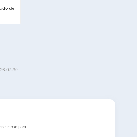
tado de 
Línea de decapado y fosfatado de alambrón
26-07-30
eneficiosa para