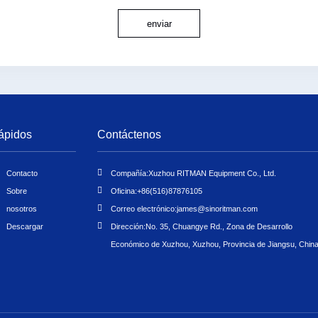
enviar
ápidos
Contáctenos
Contacto
Compañía:
Xuzhou RITMAN Equipment Co., Ltd.
Sobre
Oficina:
+86(516)87876105
nosotros
Correo electrónico:
james@sinoritman.com
Descargar
Dirección:
No. 35, Chuangye Rd., Zona de Desarrollo
Económico de Xuzhou, Xuzhou, Provincia de Jiangsu, Chin