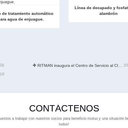
Línea de decapado y fosfa
 de tratamiento automático 
alambrón
ara agua de enjuague.
Equipo de tratamiento automático para agua de enjuague.
Contacta ahora
ta ahora
-06
20
RITMAN inaugura el Centro de Servicio al Cliente Global para elevar el soporte de ciclo de vida completo para clientes en todo el mundo
-18
CONTÁCTENOS
estos a trabajar con nuestros socios para beneficio mutuo y una situación b
todos!