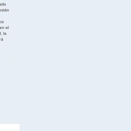
lado
están
los
en el
, la
rá