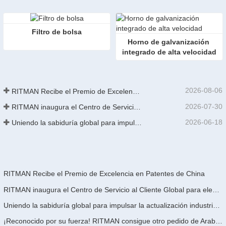
Filtro de bolsa
Horno de galvanización 
integrado de alta velocidad
2026-08-06
RITMAN Recibe el Premio de Excelencia en Patentes de China
2026-07-30
RITMAN inaugura el Centro de Servicio al Cliente Global para elevar el soporte de ciclo de vida completo para clientes en todo el mundo
2026-06-18
Uniendo la sabiduría global para impulsar la actualización industrial | La primera capacitación internacional de tecnología de galvanizado continuo de alta gama de GalvInfo China concluye con éxito
RITMAN Recibe el Premio de Excelencia en Patentes de China
RITMAN inaugura el Centro de Servicio al Cliente Global para elevar el soporte de ciclo de vida completo para clientes en todo el mundo
Uniendo la sabiduría global para impulsar la actualización industrial | La primera capacitación internacional de tecnología de galvanizado continuo de alta gama de GalvInfo China concluye con éxito
¡Reconocido por su fuerza! RITMAN consigue otro pedido de Arabia Saudita