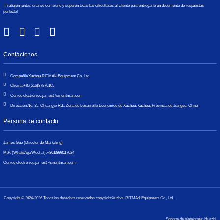
¡Trabajen juntos, únanse como uno y superen todas las dificultades al cliente para entregarle un documento de respuestas
perfecto!
Contáctenos
Compañía:
Xuzhou RITMAN Equipment Co., Ltd.
Oficina:
+86(516)87876105
Correo electrónico:
james@sinoritman.com
Dirección:
No. 35, Chuangye Rd., Zona de Desarrollo Económico de Xuzhou, Xuzhou, Provincia de Jiangsu, China
Persona de contacto
James Guo (Director de Marketing)
M.P. (WhatsApp/Wechat):
+8613998117024
Correo electrónico:
james@sinoritman.com
Copyright © 2024-2026 Todos los derechos reservados copyright:Xuzhou RITMAN Equipment Co., Ltd.
Soporte de plataforma: Huazhi