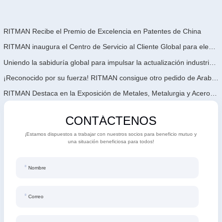
RITMAN Recibe el Premio de Excelencia en Patentes de China
RITMAN inaugura el Centro de Servicio al Cliente Global para elevar el soporte de ciclo de vida completo para clientes en todo el mundo
Uniendo la sabiduría global para impulsar la actualización industrial | La primera capacitación internacional de tecnología de galvanizado continuo de alta gama de GalvInfo China concluye con éxito
¡Reconocido por su fuerza! RITMAN consigue otro pedido de Arabia Saudita
RITMAN Destaca en la Exposición de Metales, Metalurgia y Acero de Vietnam 2026
CONTÁCTENOS
¡Estamos dispuestos a trabajar con nuestros socios para beneficio mutuo y
una situación beneficiosa para todos!
Nombre
Correo