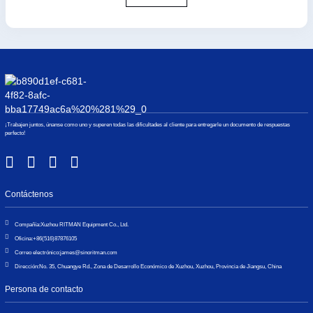
¡Trabajen juntos, únanse como uno y superen todas las dificultades al cliente para entregarle un documento de respuestas
perfecto!
Contáctenos
Compañía:
Xuzhou RITMAN Equipment Co., Ltd.
Oficina:
+86(516)87876105
Correo electrónico:
james@sinoritman.com
Dirección:
No. 35, Chuangye Rd., Zona de Desarrollo Económico de Xuzhou, Xuzhou, Provincia de Jiangsu, China
Persona de contacto