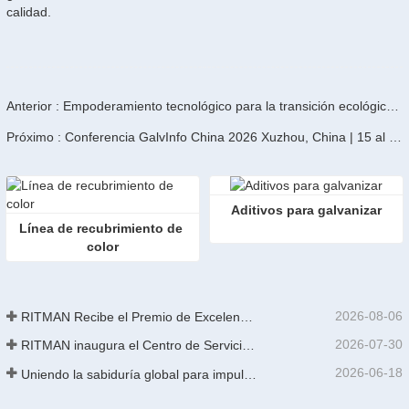
calidad.
Anterior : Empoderamiento tecnológico para la transición ecológica: la línea de galvanizado de equipos RITMAN establece referentes medioambientales para la industria.
Próximo : Conferencia GalvInfo China 2026 Xuzhou, China | 15 al 17 de junio de 2026
Aditivos para galvanizar
Línea de recubrimiento de 
color
2026-08-06
RITMAN Recibe el Premio de Excelencia en Patentes de China
2026-07-30
RITMAN inaugura el Centro de Servicio al Cliente Global para elevar el soporte de ciclo de vida completo para clientes en todo el mundo
2026-06-18
Uniendo la sabiduría global para impulsar la actualización industrial | La primera capacitación internacional de tecnología de galvanizado continuo de alta gama de GalvInfo China concluye con éxito