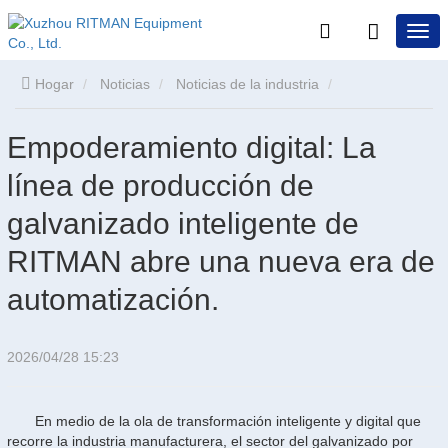
Hogar
Noticias
Noticias de la industria
Empoderamiento digital: La línea de producción de galvanizado
Empoderamiento digital: La
línea de producción de
inteligente de RITMAN abre una nueva era de automatización.
galvanizado inteligente de
RITMAN abre una nueva era de
automatización.
2026/04/28 15:23
En medio de la ola de transformación inteligente y digital que
recorre la industria manufacturera, el sector del galvanizado por