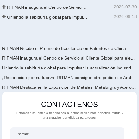
2026-07-30
RITMAN inaugura el Centro de Servicio al Cliente Global para elevar el soporte de ciclo de vida completo para clientes en todo el mundo
2026-06-18
Uniendo la sabiduría global para impulsar la actualización industrial | La primera capacitación internacional de tecnología de galvanizado continuo de alta gama de GalvInfo China concluye con éxito
RITMAN Recibe el Premio de Excelencia en Patentes de China
RITMAN inaugura el Centro de Servicio al Cliente Global para elevar el soporte de ciclo de vida completo para clientes en todo el mundo
Uniendo la sabiduría global para impulsar la actualización industrial | La primera capacitación internacional de tecnología de galvanizado continuo de alta gama de GalvInfo China concluye con éxito
¡Reconocido por su fuerza! RITMAN consigue otro pedido de Arabia Saudita
RITMAN Destaca en la Exposición de Metales, Metalurgia y Acero de Vietnam 2026
CONTÁCTENOS
¡Estamos dispuestos a trabajar con nuestros socios para beneficio mutuo y
una situación beneficiosa para todos!
Nombre