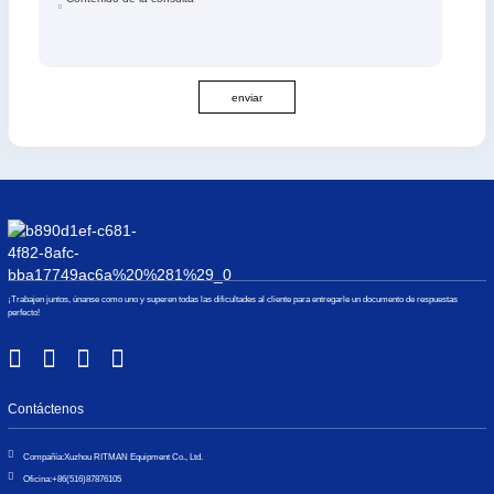
enviar
¡Trabajen juntos, únanse como uno y superen todas las dificultades al cliente para entregarle un documento de respuestas
perfecto!
Contáctenos
Compañía:
Xuzhou RITMAN Equipment Co., Ltd.
Oficina:
+86(516)87876105