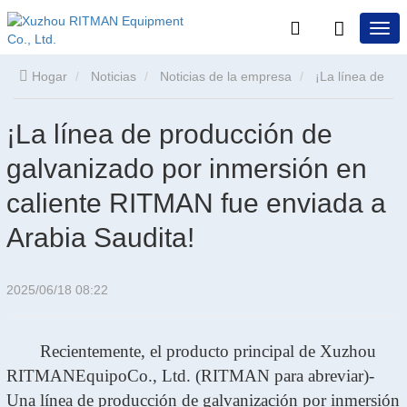
Hogar
Noticias
Noticias de la empresa
¡La línea de
producción de galvanizado por inmersión en caliente RITMAN
¡La línea de producción de
galvanizado por inmersión en
fue enviada a Arabia Saudita!
caliente RITMAN fue enviada a
Arabia Saudita!
2025/06/18 08:22
Recientemente, el producto principal de Xuzhou
RITMAN
Equipo
Co., Ltd. (RITMAN para abreviar)
-
Una línea de producción de galvanización por inmersión