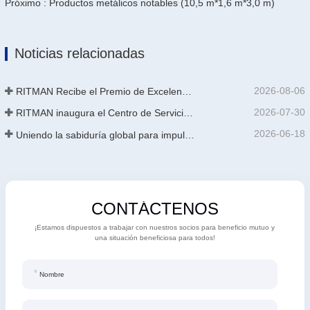
Próximo : Productos metálicos notables (10,5 m*1,6 m*3,0 m)
Noticias relacionadas
2026-08-06
RITMAN Recibe el Premio de Excelencia en Patentes de China
2026-07-30
RITMAN inaugura el Centro de Servicio al Cliente Global para elevar el soporte de ciclo de vida completo para clientes en todo el mundo
2026-06-18
Uniendo la sabiduría global para impulsar la actualización industrial | La primera capacitación internacional de tecnología de galvanizado continuo de alta gama de GalvInfo China concluye con éxito
CONTÁCTENOS
¡Estamos dispuestos a trabajar con nuestros socios para beneficio mutuo y
una situación beneficiosa para todos!
Nombre