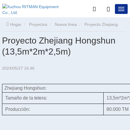
Hogar
Proyectos
Nueva línea
Proyecto Zhejiang
Proyecto Zhejiang Hongshun
Hongshun (13,5m*2m*2,5m)
(13,5m*2m*2,5m)
2024/05/27 16:46
Zhejiang Hongshun:
Tamaño de la tetera:
13,5m*2m*
Producción:
80.000 TM 