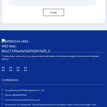
enviar
¡Trabajen juntos, únanse como uno y superen todas las dificultades al cliente para entregarle un documento de respuestas
perfecto!
Contáctenos
Compañía:
Xuzhou RITMAN Equipment Co., Ltd.
Oficina:
+86(516)87876105
Correo electrónico:
james@sinoritman.com
Dirección:
No. 35, Chuangye Rd., Zona de Desarrollo Económico de Xuzhou, Xuzhou, Provincia de Jiangsu, China