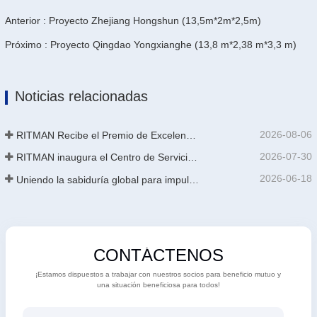
Anterior : Proyecto Zhejiang Hongshun (13,5m*2m*2,5m)
Próximo : Proyecto Qingdao Yongxianghe (13,8 m*2,38 m*3,3 m)
Noticias relacionadas
2026-08-06
RITMAN Recibe el Premio de Excelencia en Patentes de China
2026-07-30
RITMAN inaugura el Centro de Servicio al Cliente Global para elevar el soporte de ciclo de vida completo para clientes en todo el mundo
2026-06-18
Uniendo la sabiduría global para impulsar la actualización industrial | La primera capacitación internacional de tecnología de galvanizado continuo de alta gama de GalvInfo China concluye con éxito
CONTÁCTENOS
¡Estamos dispuestos a trabajar con nuestros socios para beneficio mutuo y
una situación beneficiosa para todos!