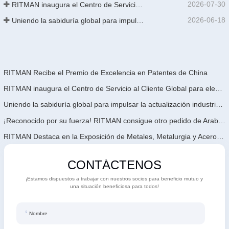
2026-07-30
RITMAN inaugura el Centro de Servicio al Cliente Global para elevar el soporte de ciclo de vida completo para clientes en todo el mundo
2026-06-18
Uniendo la sabiduría global para impulsar la actualización industrial | La primera capacitación internacional de tecnología de galvanizado continuo de alta gama de GalvInfo China concluye con éxito
RITMAN Recibe el Premio de Excelencia en Patentes de China
RITMAN inaugura el Centro de Servicio al Cliente Global para elevar el soporte de ciclo de vida completo para clientes en todo el mundo
Uniendo la sabiduría global para impulsar la actualización industrial | La primera capacitación internacional de tecnología de galvanizado continuo de alta gama de GalvInfo China concluye con éxito
¡Reconocido por su fuerza! RITMAN consigue otro pedido de Arabia Saudita
RITMAN Destaca en la Exposición de Metales, Metalurgia y Acero de Vietnam 2026
CONTÁCTENOS
¡Estamos dispuestos a trabajar con nuestros socios para beneficio mutuo y
una situación beneficiosa para todos!
Nombre