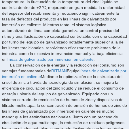
temperatura, la fluctuación de la temperatura del zinc líquido se
controla dentro de ±2 ℃, mejorando en gran medida la uniformidad
del espesor del recubrimiento y reduciendo significativamente la
tasa de defectos del producto en las líneas de galvanizado por
inmersión en caliente. Mientras tanto, el sistema logístico
automatizado de línea completa garantiza un control preciso del
ritmo y una fluctuación de capacidad controlable, con una capacidad
por turno del equipo de galvanizado notablemente superior a la de
las líneas tradicionales, resolviendo eficazmente problemas de la
industria como la excesiva intervención manual y la baja eficiencia
en
líneas de galvanizado por inmersión en caliente
.
La conservación de la energía y la reducción del consumo son
ventajas fundamentales de
RITMAN
Equipo
líneas de galvanizado por
inmersión en caliente
Mediante la optimización de la estructura del
crisol de zinc a través de tecnología de simulación, se mejora la
eficiencia de circulación del zinc líquido y se reduce el consumo de
energía unitaria del equipo de galvanizado. Equipado con un
sistema cerrado de recolección de humos de zinc y dispositivos de
filtrado multietapa, la concentración de emisión de humos de zinc de
las líneas de galvanizado por inmersión en caliente es mucho
menor que los estándares nacionales. Junto con un proceso de
circulación de agua multietapa, la reducción de residuos peligrosos
logra resultados notables, cumpliendo fácilmente con los requisitos