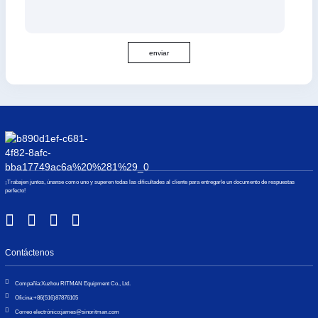
enviar
¡Trabajen juntos, únanse como uno y superen todas las dificultades al cliente para entregarle un documento de respuestas
perfecto!
Contáctenos
Compañía:
Xuzhou RITMAN Equipment Co., Ltd.
Oficina:
+86(516)87876105
Correo electrónico:
james@sinoritman.com