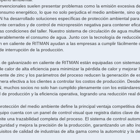
convencionales suelen presentar problemas como la emisión excesiva de
consumo energético, lo que no solo perjudica el medio ambiente, sino 
N ha desarrollado soluciones específicas de protección ambiental para
nte cerrados y de control de micropresión negativa para contener efi
las condiciones del taller. Nuestro sistema de circulación de agua multi
iderablemente el consumo de agua. Junto con la tecnología de reducció
ión en caliente de RITMAN ayudan a las empresas a cumplir fácilmente 
de interrupción de la producción.
as de galvanizado en caliente de RITMAN están equipadas con sistemas
 calor de alta eficiencia para minimizar la pérdida de calor y mejorar 
piente de zinc y los parámetros del proceso reducen la generación de e
era efectiva a los clientes a controlar los costos de producción. Desd
N, muchos socios no solo han cumplido plenamente con los estándares
e producción y la eficiencia operativa, logrando una reducción real d
a protección del medio ambiente define la principal ventaja competitiva d
ipo cuenta con un panel de control visual que registra datos clave de
ite una trazabilidad completa del proceso. El sistema de control auto
uridad y mejora la precisión de la producción, garantizando un alto ín
quisitos de calidad de industrias de alta gama como la automotriz y la d