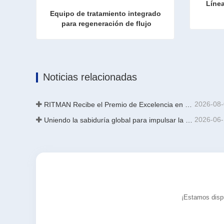
Línea
Equipo de tratamiento integrado 
para regeneración de flujo
Línea d
Equipo de tratamiento integrado para regeneración de flujo
Contac
Contacta ahora
Noticias relacionadas
2026-08
RITMAN Recibe el Premio de Excelencia en Patentes de China
2026-06
Uniendo la sabiduría global para impulsar la actualización industrial | La primera capacitación internacional de tecnología de galvanizado continuo de alta gama de GalvInfo China concluye con éxito
¡Estamos dispu