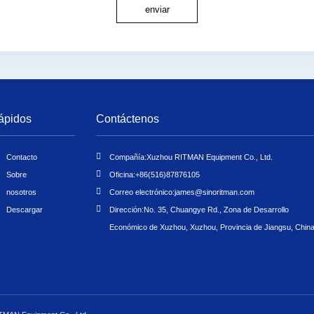
enviar
ápidos
Contáctenos
Contacto
Compañía:
Xuzhou RITMAN Equipment Co., Ltd.
Sobre
Oficina:
+86(516)87876105
nosotros
Correo electrónico:
james@sinoritman.com
Descargar
Dirección:
No. 35, Chuangye Rd., Zona de Desarrollo
Económico de Xuzhou, Xuzhou, Provincia de Jiangsu, Chin