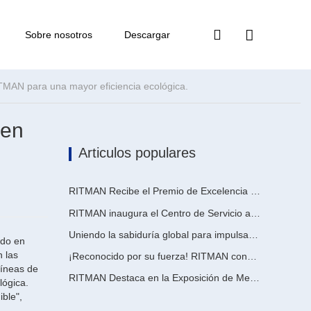
Sobre nosotros
Descargar
ITMAN para una mayor eficiencia ecológica.
 en
Articulos populares
RITMAN Recibe el Premio de Excelencia en Patentes de China
RITMAN inaugura el Centro de Servicio al Cliente Global para elevar el soporte de ciclo de vida completo para clientes en todo el mundo
Uniendo la sabiduría global para impulsar la actualización industrial | La primera capacitación internacional de tecnología de galvanizado continuo de alta gama de GalvInfo China concluye con éxito
ado en
n las
¡Reconocido por su fuerza! RITMAN consigue otro pedido de Arabia Saudita
líneas de
RITMAN Destaca en la Exposición de Metales, Metalurgia y Acero de Vietnam 2026
lógica.
ble",