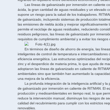
Las líneas de galvanizado por inmersión en caliente 
ácida, la gran cantidad de aguas residuales y un elevado 
supone un riesgo para la salud de los trabajadores. RITMA
de galvanizado, incluyendo sistemas de producción totalme
las emisiones de niebla ácida y mejorar significativamente 
permite el reciclaje de aguas residuales, reduciendo cons
residuos peligrosos, las líneas de galvanizado por inmers
requisitos de cumplimiento ambiental y a evitar los riesgos 
En términos de diseño de ahorro de energía, las líne
inteligentes de control de temperatura e intercambiadores de
eficiencia energética. Las estructuras optimizadas del reci
zinc y el desperdicio de materia prima, lo que ayuda de man
adoptaron las líneas de galvanizado en caliente de RITMA
ambientales sino que también han aumentado la capacidad d
una mejora de la eficiencia.
La profunda integración de la inteligencia artificial y l
de galvanizado por inmersión en caliente de RITMAN. El equ
producción y medioambientales en tiempo real, lo que perm
reduce la intervención manual, disminuye los riesgos de seg
calidad del recubrimiento para cumplir con los estrictos re
renovables.