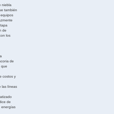
 niebla
que también
 equipos
cazmente
etapa
n de
con los
la
scoria de
e que
e costos y
e las líneas
matizado
dice de
e energías