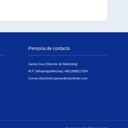
Persona de contacto
James Guo (Director de Marketing)
M.P. (WhatsApp/Wechat):
+8613998117024
Correo electrónico:
james@sinoritman.com
a