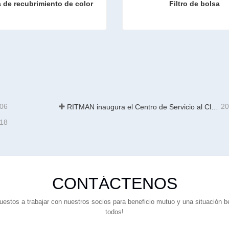
 de recubrimiento de color
Filtro de bolsa
e recubrimiento de color
Filtro de bolsa
ta ahora
Contacta ahora
-06
20
RITMAN inaugura el Centro de Servicio al Cliente Global para elevar el soporte de ciclo de vida completo para clientes en todo el mundo
-18
CONTÁCTENOS
estos a trabajar con nuestros socios para beneficio mutuo y una situación b
todos!