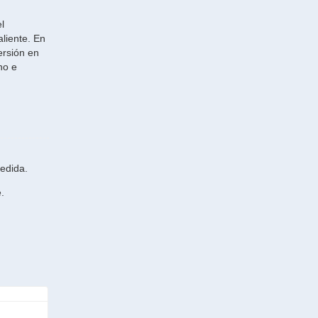
l
aliente. En
ersión en
no e
medida.
.