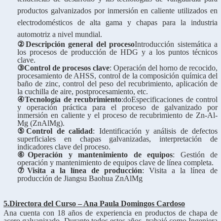
productos galvanizados por inmersión en caliente utilizados en
electrodomésticos de alta gama y chapas para la industria
automotriz a nivel mundial.
②
Descripción general del proceso
Introducción sistemática a
los procesos de producción de HDG y a los puntos técnicos
clave.
③
Control de procesos clave
: Operación del horno de recocido,
procesamiento de AHSS, control de la composición química del
baño de zinc, control del peso del recubrimiento, aplicación de
la cuchilla de aire, postprocesamiento, etc.
④
Tecnología de recubrimiento
:
do
Especificaciones de control
y operación práctica para el proceso de galvanizado por
inmersión en caliente y el proceso de recubrimiento de Zn-Al-
Mg (ZnAlMg).
⑤
Control de calidad
: Identificación y análisis de defectos
superficiales en chapas galvanizadas, interpretación de
indicadores clave del proceso.
⑥
Operación y mantenimiento de equipos
: Gestión de
operación y mantenimiento de equipos clave de línea completa.
⑦
Visita a la línea de producción
: Visita a la línea de
producción de Jiangsu Baohua ZnAlMg
5.
Directora del Curso – Ana Paula Domingos Cardoso
Ana cuenta con 18 años de experiencia en productos de chapa de
acero galvanizado. Durante todos estos años, trabajó como Ingeniera