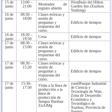
15 de
13:00
–
l
Vestíbulo del Hilton
Mostrador de
junio
21:00
Garden Inn
(
Xuzhou
registro abierto
Yunlong
)
16 de
08:
3
0
–
Clases teóricas y
junio
18:00
sesión de
preguntas y
Edificio de tiempos
respuestas del
curso.
16 de
1
8:
2
0
–
Cena
Edificio de tiempos
junio
1
9
:
5
0
17 de
08:
3
0
–
Clases teóricas y
junio
1
5
:00
sesión de
preguntas y
Edificio de tiempos
respuestas del
curso.
17 de
08:
3
0
–
Clases teóricas y
junio
1
5
:
2
0
sesión de
preguntas y
Edificio de tiempos
respuestas del
curso.
17 de
15
:
30
–
yun
él
Parque Industrial
Visita a la línea de
junio
1
7
:
5
0
de Ciencia y
producción
a la
Tecnología de Wan,
línea de
Zona de Desarrollo
producción de
Económico y
Jiangsu Baohua
Tecnológico de
ZnAlMg
Xuzhou, Provincia de
Jiangsu