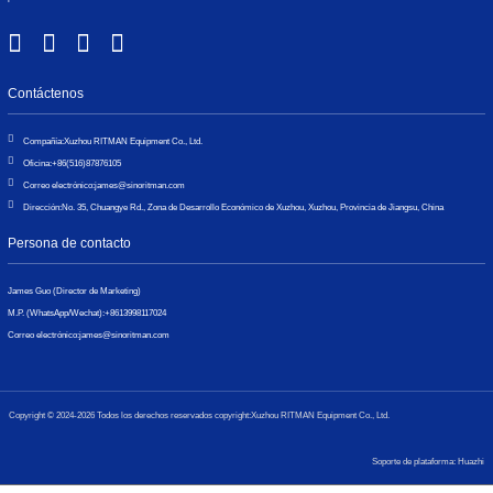
Contáctenos
Compañía:
Xuzhou RITMAN Equipment Co., Ltd.
Oficina:
+86(516)87876105
Correo electrónico:
james@sinoritman.com
Dirección:
No. 35, Chuangye Rd., Zona de Desarrollo Económico de Xuzhou, Xuzhou, Provincia de Jiangsu, China
Persona de contacto
James Guo (Director de Marketing)
M.P. (WhatsApp/Wechat):
+8613998117024
Correo electrónico:
james@sinoritman.com
Copyright © 2024-2026 Todos los derechos reservados copyright:Xuzhou RITMAN Equipment Co., Ltd.
Soporte de plataforma: Huazhi