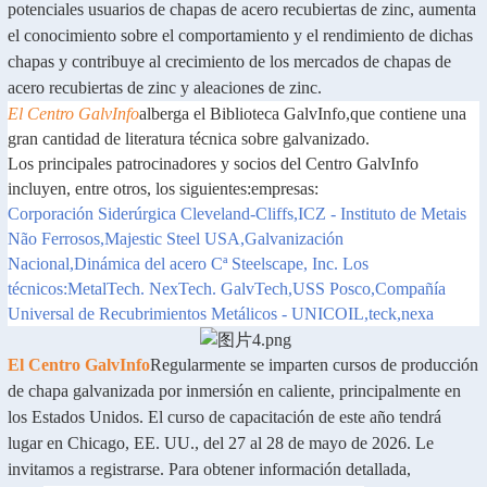
potenciales usuarios de chapas de acero recubiertas de zinc, aumenta
el conocimiento sobre el comportamiento y el rendimiento de dichas
chapas y contribuye al crecimiento de los mercados de chapas de
acero recubiertas de zinc y aleaciones de zinc.
El Centro GalvInfo
alberga el
Biblioteca GalvInfo
,
que contiene una
gran cantidad de literatura técnica sobre galvanizado.
Los principales patrocinadores y socios del Centro GalvInfo
incluyen, entre otros, los siguientes:
empresas
:
Corporación Siderúrgica Cleveland-Cliffs
,
ICZ - Instituto de Metais
Não Ferrosos
,
Majestic Steel USA
,
Galvanización
Nacional
,
Dinámica del acero
Cª
Steelscape, Inc.
Los
técnicos
:
MetalTech. NexTech. GalvTech
,
USS Posco
,
Compañía
Universal de Recubrimientos Metálicos - UNICOIL
,
teck,
nexa
El Centro GalvInfo
Regularmente se imparten cursos de producción
de chapa galvanizada por inmersión en caliente, principalmente en
los Estados Unidos. El curso de capacitación de este año tendrá
lugar en Chicago, EE. UU., del 27 al 28 de mayo de 2026. Le
invitamos a registrarse. Para obtener información detallada,