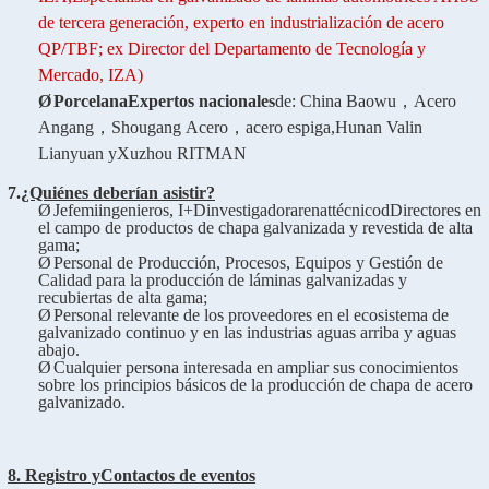
de tercera generación, experto en industrialización de acero
QP/TBF; ex Director del Departamento de Tecnología y
Mercado, IZA)
Ø
Porcelana
Expertos nacionales
de:
China Baowu
，
Acero
Angang
，
Shougang
Acero
，
acero espiga,
Hunan Valin
Lianyuan
y
Xuzhou RITMAN
7.
¿Quiénes deberían asistir?
Ø
Jefe
mi
ingenieros, I+D
investigador
arena
t
técnico
d
Directores en
el campo de productos de chapa galvanizada y revestida de alta
gama;
Ø
Personal de Producción, Procesos, Equipos y Gestión de
Calidad para la producción de láminas galvanizadas y
recubiertas de alta gama;
Ø
Personal relevante de los proveedores en el ecosistema de
galvanizado continuo y en las industrias aguas arriba y aguas
abajo.
Ø
Cualquier persona interesada en ampliar sus conocimientos
sobre los principios básicos de la producción de chapa de acero
galvanizado.
8. Registro y
Contactos de eventos