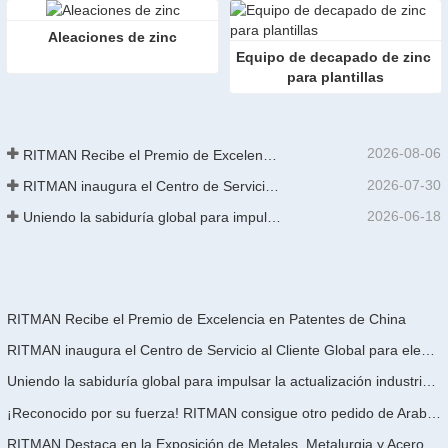
Aleaciones de zinc
Equipo de decapado de zinc 
para plantillas
2026-08-06
RITMAN Recibe el Premio de Excelencia en Patentes de China
2026-07-30
RITMAN inaugura el Centro de Servicio al Cliente Global para elevar el soporte de ciclo de vida completo para clientes en todo el mundo
2026-06-18
Uniendo la sabiduría global para impulsar la actualización industrial | La primera capacitación internacional de tecnología de galvanizado continuo de alta gama de GalvInfo China concluye con éxito
RITMAN Recibe el Premio de Excelencia en Patentes de China
RITMAN inaugura el Centro de Servicio al Cliente Global para elevar el soporte de ciclo de vida completo para clientes en todo el mundo
Uniendo la sabiduría global para impulsar la actualización industrial | La primera capacitación internacional de tecnología de galvanizado continuo de alta gama de GalvInfo China concluye con éxito
¡Reconocido por su fuerza! RITMAN consigue otro pedido de Arabia Saudita
RITMAN Destaca en la Exposición de Metales, Metalurgia y Acero de Vietnam 2026