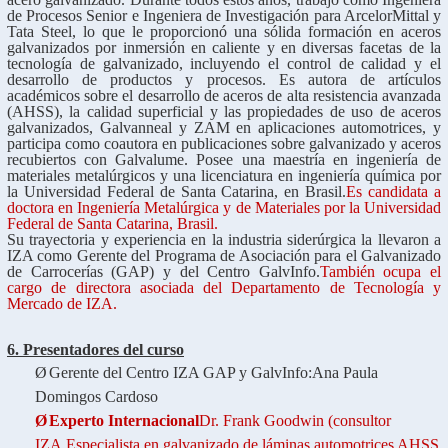
de Procesos Senior e Ingeniera de Investigación para ArcelorMittal y
Tata Steel, lo que le proporcionó una sólida formación en aceros
galvanizados por inmersión en caliente y en diversas facetas de la
tecnología de galvanizado, incluyendo el control de calidad y el
desarrollo de productos y procesos. Es autora de artículos
académicos sobre el desarrollo de aceros de alta resistencia avanzada
(AHSS), la calidad superficial y las propiedades de uso de aceros
galvanizados, Galvanneal y ZAM en aplicaciones automotrices, y
participa como coautora en publicaciones sobre galvanizado y aceros
recubiertos con Galvalume. Posee una maestría en ingeniería de
materiales metalúrgicos y una licenciatura en ingeniería química por
la Universidad Federal de Santa Catarina, en Brasil.
Es candidata a
doctora en Ingeniería Metalúrgica y de Materiales por la Universidad
Federal de Santa Catarina, Brasil.
Su trayectoria y experiencia en la industria siderúrgica la llevaron a
IZA como Gerente del Programa de Asociación para el Galvanizado
de Carrocerías (GAP) y del Centro GalvInfo.
También ocupa el
cargo de directora asociada del Departamento de Tecnología y
Mercado de IZA.
6. Presentadores del curso
Ø
Gerente del Centro IZA GAP y GalvInfo:
Ana Paula
Domingos Cardoso
Ø
Experto Internacional
Dr. Frank Goodwin
(
consultor
IZA,
Especialista en galvanizado de láminas automotrices AHSS