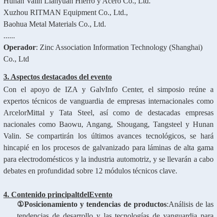
Hunan Valin Lianyuan Hierro y Acero Co., Ltd.
Xuzhou RITMAN Equipment Co., Ltd.,
Baohua Metal Materials Co., Ltd.
......
Operador
: Zinc Association Information Technology (Shanghai)
Co., Ltd
3. Aspectos destacados
del evento
Con el apoyo de IZA y GalvInfo Center, el simposio reúne a
expertos técnicos de vanguardia de empresas internacionales como
ArcelorMittal y Tata Steel, así como de destacadas empresas
nacionales como Baowu, Angang, Shougang, Tangsteel y Hunan
Valin. Se compartirán los últimos avances tecnológicos, se hará
hincapié en los procesos de galvanizado para láminas de alta gama
para electrodomésticos y la industria automotriz, y se llevarán a cabo
debates en profundidad sobre 12 módulos técnicos clave.
4. Contenido principal
t
del
Evento
①
Posicionamiento y tendencias de productos
:
Análisis de las
tendencias de desarrollo y las tecnologías de vanguardia para