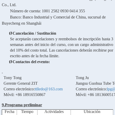
Co., Ltd.
Número de cuenta: 1001 2582 0930 0414 355
Banco: Banco Industrial y Comercial de China, sucursal de
Buyecheng en Shanghái
Ø
Cancelación / Sustitución
Se aceptarán cancelaciones y reembolsos de inscripción hasta 3
semanas antes del inicio del curso, con un cargo administrativo
del 10% del costo total. Las cancelaciones deberán recibirse por
escrito antes de la fecha límite.
Ø
Contactos del evento:
Tony Tong
Tong Ju
Gerente General ZIT
Jiangsu Guohua Tube T
Correo electrónico:
ttlledo@163.com
Correo electrónico:
lpg@
Móvil: +86 18916550867
Móvil: +86 181360051
9.
Programa preliminar
Fecha
Tiempo
Actividades
Ubicación