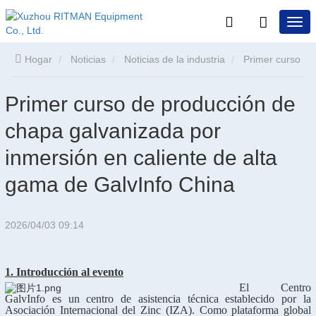
Hogar
Noticias
Noticias de la industria
Primer curso
de producción de chapa galvanizada por inmersión en caliente
Primer curso de producción de
chapa galvanizada por
de alta gama de GalvInfo China
inmersión en caliente de alta
gama de GalvInfo China
2026/04/03 09:14
1. Introducción al evento
El Centro
GalvInfo es un centro de asistencia técnica establecido por la
Asociación Internacional del Zinc (IZA). Como plataforma global