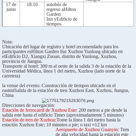
17 de
1
8
:
1
0
autobús de
junio
regreso a
Hilton
Garden
Inn
y
Edificio de
tiempos
Nota
:
Ubicación del lugar de registro y hotel recomendado para los
participantes es
Hilton Garden Inn Xuzhou Yunlong
ubicado en
el
Edificio D2, Xiangxi Zuoan, distrito de Yunlong, Xuzhou
,
provincia de Jiangsu.
Transporte
al hotel
: 300 m al oeste de la salida 3 de la estación de la
Universidad Médica, línea 1 del metro, Xuzhou (lado norte de la
carretera)
la v
enue
del evento
: Construcción de tiempos
ubicado en el
e
ast
mi
Salida de la estación de tren Xuzhou East, Xuzhou, Jiangsu,
China
Direcciones de navegación:
Estación de ferrocarril de Xuzhou Este
: 200 metros a pie desde la
salida este hasta el edificio Times (aproximadamente 5 minutos)
Estación de tren de Xuzhou:
Tome la línea 1 del metro hasta la
estación Xuzhou Este; 10 minutos a pie; o taxi ≈12 km
Aeropuerto de Xuzhou Guanyin
: Tren
de alta velocidad hasta la estación este