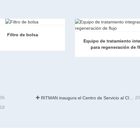
Filtro de bolsa
Equipo de tratamiento int
para regeneración de f
e bolsa
ta ahora
Contacta ahora
-06
20
RITMAN inaugura el Centro de Servicio al Cliente Global para elevar el soporte de ciclo de vida completo para clientes en todo el mundo
-18