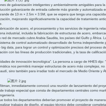
nes de galvanización inteligentes y ambientalmente amigables para la
oducción galvanizante de entrada caliente más grande y automatizada e
inc grande de 13 m × 2.5m × 3.5M, que se espera que tenga una capacid
zación, mejorando significativamente la capacidad de tratamiento anti
e.
ricación de acero, el procesamiento y los servicios de ingeniería rel
na industrial, incluida la fabricación de estructuras de acero, embarca
u red de mercado cubre Arabia Saudita, los países del Gulfo y África. L
l sistema de control automatizado desarrollado de forma independiente 
 big data, para lograr un control y optimización precisos del proceso d
n con las líneas de producción tradicionales, y la tasa de calificació
idades de innovación tecnológica". La persona a cargo de HHES dijo: "
omática nos permitirá manejar estructuras de acero más complejas, no 
audí, sino también para irradiar todo el mercado de Medio Oriente y Áf
e Ritman, inmediatamente convocó una reunión de lanzamiento del proy
de trabajo especial que consta de departamentos centrales como mark
ingeniería.
ó que todos los departamentos deberían promover el proyecto de maner
l realizar trabajos de diseño, el equipo técnico debe considerar complet