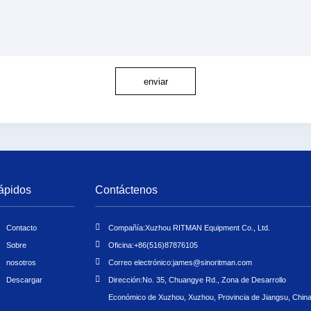
enviar
ápidos
Contáctenos
Contacto
Compañía:
Xuzhou RITMAN Equipment Co., Ltd.
Sobre
Oficina:
+86(516)87876105
nosotros
Correo electrónico:
james@sinoritman.com
Descargar
Dirección:
No. 35, Chuangye Rd., Zona de Desarrollo
Económico de Xuzhou, Xuzhou, Provincia de Jiangsu, Chin