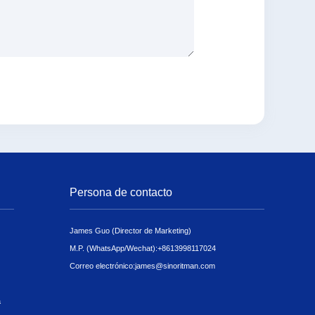
Persona de contacto
James Guo (Director de Marketing)
M.P. (WhatsApp/Wechat):
+8613998117024
Correo electrónico:
james@sinoritman.com
a