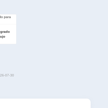
egrado 
lujo
Equipo de tratamiento integrado para regeneración de flujo
26-07-30