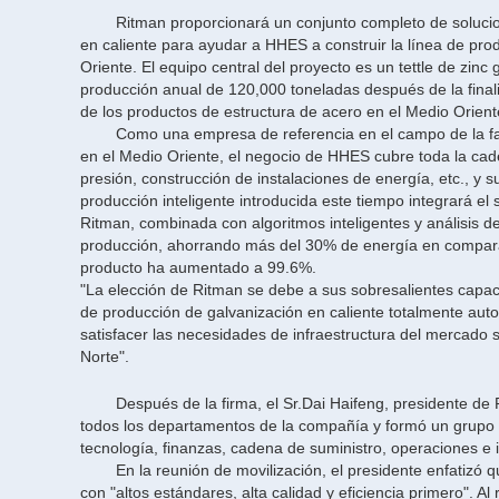
Ritman proporcionará un conjunto completo de solucio
en caliente para ayudar a HHES a construir la línea de pr
Oriente. El equipo central del proyecto es un tettle de z
producción anual de 120,000 toneladas después de la finali
de los productos de estructura de acero en el Medio Orient
Como una empresa de referencia en el campo de la fab
en el Medio Oriente, el negocio de HHES cubre toda la cade
presión, construcción de instalaciones de energía, etc., y s
producción inteligente introducida este tiempo integrará e
Ritman, combinada con algoritmos inteligentes y análisis de
producción, ahorrando más del 30% de energía en comparació
producto ha aumentado a 99.6%.
"La elección de Ritman se debe a sus sobresalientes capac
de producción de galvanización en caliente totalmente aut
satisfacer las necesidades de infraestructura del mercado s
Norte".
Después de la firma, el Sr.Dai Haifeng, presidente d
todos los departamentos de la compañía y formó un grupo 
tecnología, finanzas, cadena de suministro, operaciones e 
En la reunión de movilización, el presidente enfatiz
con "altos estándares, alta calidad y eficiencia primero". A