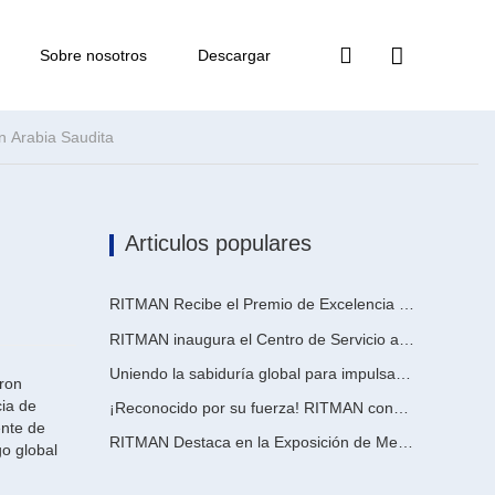
Sobre nosotros
Descargar
n Arabia Saudita
Articulos populares
RITMAN Recibe el Premio de Excelencia en Patentes de China
RITMAN inaugura el Centro de Servicio al Cliente Global para elevar el soporte de ciclo de vida completo para clientes en todo el mundo
Uniendo la sabiduría global para impulsar la actualización industrial | La primera capacitación internacional de tecnología de galvanizado continuo de alta gama de GalvInfo China concluye con éxito
ron
cia de
¡Reconocido por su fuerza! RITMAN consigue otro pedido de Arabia Saudita
ente de
RITMAN Destaca en la Exposición de Metales, Metalurgia y Acero de Vietnam 2026
o global