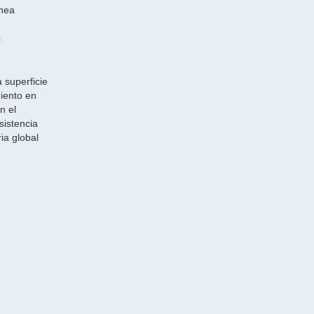
ínea
s
 superficie
iento en
n el
sistencia
ia global