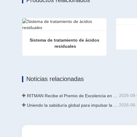
Sistema de tratamiento de ácidos 
residuales
Filtro d
Sistema de tratamiento de ácidos residuales
Contac
Contacta ahora
Noticias relacionadas
2026-08
RITMAN Recibe el Premio de Excelencia en Patentes de China
2026-06
Uniendo la sabiduría global para impulsar la actualización industrial | La primera capacitación internacional de tecnología de galvanizado continuo de alta gama de GalvInfo China concluye con éxito