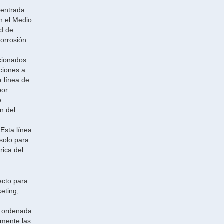
 entrada
n el Medio
ad de
corrosión
acionados
ciones a
a línea de
por
e
n del
Esta línea
solo para
rica del
ecto para
eting,
a ordenada
amente las