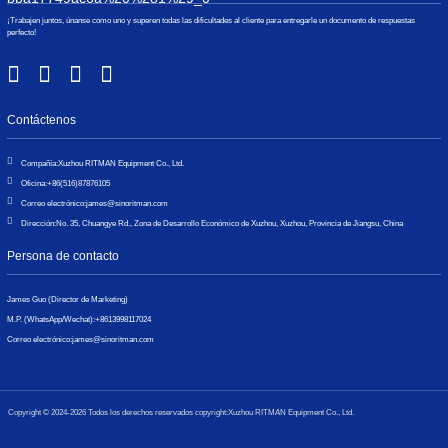
¡Trabajen juntos, únanse como uno y superen todas las dificultades al cliente para entregarle un documento de respuestas
perfecto!
Contáctenos
Compañía:
Xuzhou RITMAN Equipment Co., Ltd.
Oficina:
+86(516)87876105
Correo electrónico:
james@sinoritman.com
Dirección:
No. 35, Chuangye Rd., Zona de Desarrollo Económico de Xuzhou, Xuzhou, Provincia de Jiangsu, China
Persona de contacto
James Guo (Director de Marketing)
M.P. (WhatsApp/Wechat):
+8613998117024
Correo electrónico:
james@sinoritman.com
Copyright © 2024-2026 Todos los derechos reservados copyright:Xuzhou RITMAN Equipment Co., Ltd.