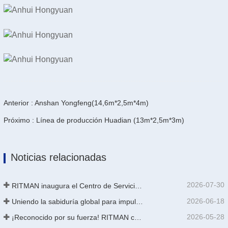
Anterior : Anshan Yongfeng(14,6m*2,5m*4m)
Próximo : Línea de producción Huadian (13m*2,5m*3m)
Noticias relacionadas
2026-07-30
RITMAN inaugura el Centro de Servicio al Cliente Global para elevar el soporte de ciclo de vida completo para clientes en todo el mundo
2026-06-18
Uniendo la sabiduría global para impulsar la actualización industrial | La primera capacitación internacional de tecnología de galvanizado continuo de alta gama de GalvInfo China concluye con éxito
2026-05-28
¡Reconocido por su fuerza! RITMAN consigue otro pedido de Arabia Saudita