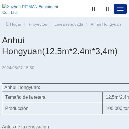
Hogar
Proyectos
Línea renovada
Anhui Hongyuan
Anhui
(12.5m*2.4m*3.4m)
Hongyuan(12,5m*2,4m*3,4m)
2024/05/27 15:50
Anhui Hongyuan:
Tamaño de la tetera:
12,5m*2,4
Producción:
100.000 to
Antes de la renovación