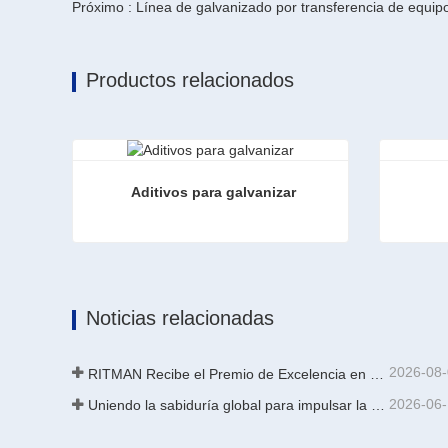
Próximo : Línea de galvanizado por transferencia de equip
Productos relacionados
Aditivos para galvanizar
Aditivos para galvanizar
Aleacio
Contacta ahora
Contac
Noticias relacionadas
2026-08
RITMAN Recibe el Premio de Excelencia en Patentes de China
2026-06
Uniendo la sabiduría global para impulsar la actualización industrial | La primera capacitación internacional de tecnología de galvanizado continuo de alta gama de GalvInfo China concluye con éxito