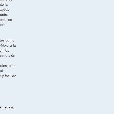
e la
leados
gente,
ente los
mera
entes como
e
Mejora la
en los
 inmersión
ales, sino
yó
 y fácil de
Anterior : Elija la línea de galvanizado en caliente adecuada, ahorre tiempo y dinero: RITMAN Equipment comprende realmente las necesidades de su negocio.