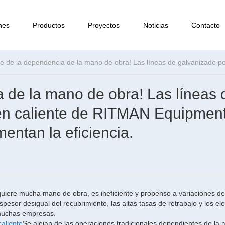
nes
Productos
Proyectos
Noticias
Contacto
 de la mano de obra! Las líneas 
 en caliente de RITMAN Equipmen
entan la eficiencia.
equiere mucha mano de obra, es ineficiente y propenso a variaciones de
espesor desigual del recubrimiento, las altas tasas de retrabajo y los e
 muchas empresas.
caliente
Se alejan de las operaciones tradicionales dependientes de la