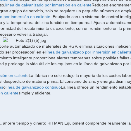
so.
línea de galvanizado por inmersión en caliente
Reducen enormement
 gran equipo de servicio, solo se requiere un pequeño número de emp
o por inmersión en caliente
. Equipado con un sistema de control inteli
 y la temperatura del zinc fundido en tiempo real. Ajusta automáticam
iformidad del recubrimiento es excelente, con un rendimiento en la pri
ecesario volver a trabajar.
nsporte automatizado de materiales de RGV, elimina situaciones inefici
do ser procesados” en el
línea de galvanizado por inmersión en calient
miento inteligente proporciona alertas tempranas sobre posibles fallas 
ad y prolonga la vida útil de los equipos en la línea de galvanizado por
sión en caliente
La fábrica no solo redujo la mayoría de los costos labor
 el desperdicio de materia prima. El consumo de zinc y energía disminu
es
o
línea de galvanizado continuo
La línea ofrece un rendimiento estable
n caliente
simple y eficiente.