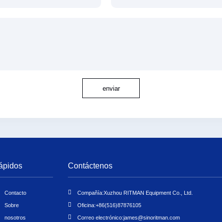
enviar
ápidos
Contáctenos
Contacto
Compañía:
Xuzhou RITMAN Equipment Co., Ltd.
Sobre
Oficina:
+86(516)87876105
nosotros
Correo electrónico:
james@sinoritman.com