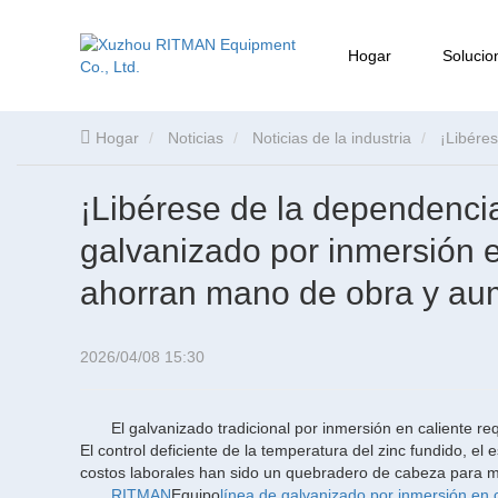
Hogar
Solucio
Hogar
Noticias
Noticias de la industria
¡Libérese de la dependencia de la mano de obra! Las líneas de galvanizado por inmersión en caliente de RITMAN Equipment ahorran
mano de obra y aumentan la eficiencia.
¡Libérese de la dependencia
galvanizado por inmersión
ahorran mano de obra y aum
2026/04/08 15:30
El galvanizado tradicional por inmersión en caliente r
El control deficiente de la temperatura del zinc fundido, el 
costos laborales han sido un quebradero de cabeza para
RITMAN
Equipo
línea de galvanizado por inmersión en 