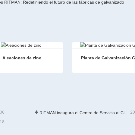
os RITMAN: Redefiniendo el futuro de las fábricas de galvanizado
Aleaciones de zinc
Planta de Galvanización 
nes de zinc
Planta de Galvanización G
ta ahora
Contacta ahora
-06
20
RITMAN inaugura el Centro de Servicio al Cliente Global para elevar el soporte de ciclo de vida completo para clientes en todo el mundo
-18