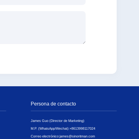
Persona de contacto
James Guo (Director de Marketing)
M.P. (WhatsApp/Wechat):
+8613998117024
Correo electrónico:
james@sinoritman.com