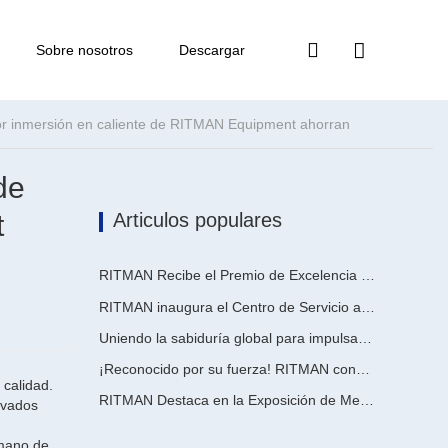
Sobre nosotros
Descargar
de
t
Articulos populares
RITMAN Recibe el Premio de Excelencia en Patentes de China
RITMAN inaugura el Centro de Servicio al Cliente Global para elevar el soporte de ciclo de vida completo para clientes en todo el mundo
Uniendo la sabiduría global para impulsar la actualización industrial | La primera capacitación internacional de tecnología de galvanizado continuo de alta gama de GalvInfo China concluye con éxito
¡Reconocido por su fuerza! RITMAN consigue otro pedido de Arabia Saudita
 calidad.
RITMAN Destaca en la Exposición de Metales, Metalurgia y Acero de Vietnam 2026
levados
 mano de