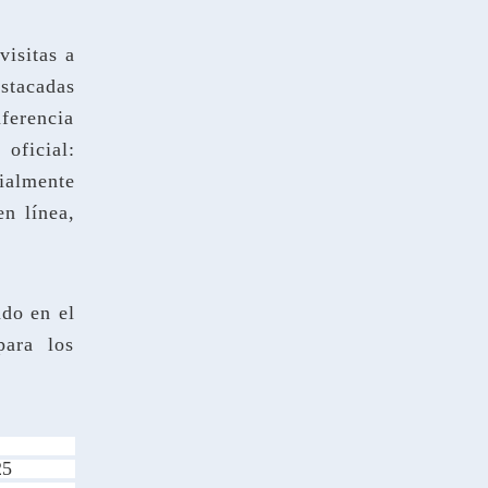
visitas a
stacadas
ferencia
ficial:
ialmente
en línea,
ndo en el
para los
25