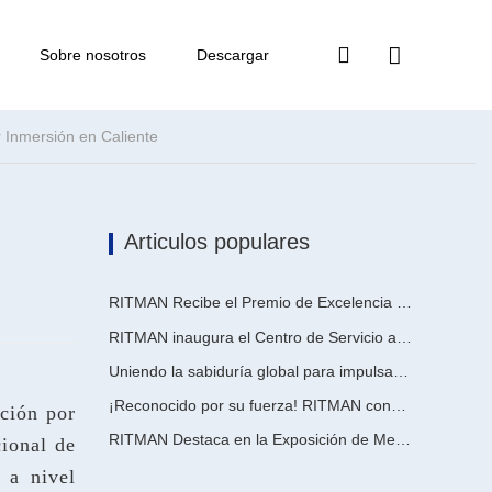
Sobre nosotros
Descargar
or Inmersión en Caliente
Articulos populares
RITMAN Recibe el Premio de Excelencia en Patentes de China
RITMAN inaugura el Centro de Servicio al Cliente Global para elevar el soporte de ciclo de vida completo para clientes en todo el mundo
Uniendo la sabiduría global para impulsar la actualización industrial | La primera capacitación internacional de tecnología de galvanizado continuo de alta gama de GalvInfo China concluye con éxito
¡Reconocido por su fuerza! RITMAN consigue otro pedido de Arabia Saudita
ación por
RITMAN Destaca en la Exposición de Metales, Metalurgia y Acero de Vietnam 2026
ional de
 a nivel