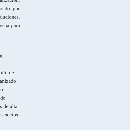
izado por
oluciones,
ngsha para
nt
ollo de
vanizado
to
 de
s de alta
os socios