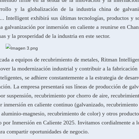
rrollo y la globalización de la industria china de galvan
..
Intelligent exhibirá sus últimas tecnologías, productos y s
la galvanización por inmersión en caliente a reunirse en Cha
s y la prosperidad de la industria en este sector.
cada a equipos de recubrimiento de metales, Ritman
Intellige
er la modernización industrial y contribuir a la fabricación
teligentes, se adhiere constantemente a la estrategia de desarr
vación. La empresa presentará sus líneas de producción de gal
por suspensión, recubrimiento por chorro de aire, recubrimien
or inmersión en caliente continuo (galvanizado, recubrimiento
 aluminio-magnesio, recubrimiento de color) y otros producto
 por Inmersión en Caliente 2025. Invitamos cordialmente a l
para compartir oportunidades de negocio.