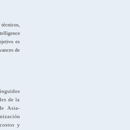
 técnicos,
telligence
bjetivo es
avances de
inguidos
les de la
de Asia-
anización
costos y