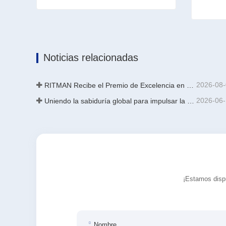
Recinto de pretratamiento
Contacta ahora
Contac
Noticias relacionadas
2026-08
RITMAN Recibe el Premio de Excelencia en Patentes de China
2026-06
Uniendo la sabiduría global para impulsar la actualización industrial | La primera capacitación internacional de tecnología de galvanizado continuo de alta gama de GalvInfo China concluye con éxito
¡Estamos dispu
Nombre