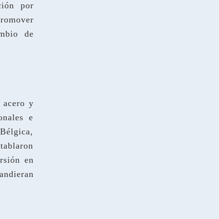
ción por
promover
ambio de
l acero y
onales e
Bélgica,
tablaron
rsión en
andieran