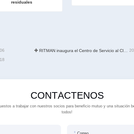
residuales
Planta de Galvanización G
Sistema de tratamiento de ácidos residuales
Contacta ahora
ta ahora
-06
20
RITMAN inaugura el Centro de Servicio al Cliente Global para elevar el soporte de ciclo de vida completo para clientes en todo el mundo
-18
CONTÁCTENOS
estos a trabajar con nuestros socios para beneficio mutuo y una situación b
todos!
Correo