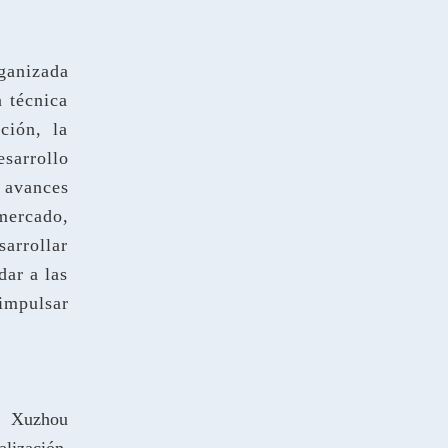
ganizada
 técnica
ción, la
sarrollo
 avances
mercado,
arrollar
dar a las
impulsar
e, Xuzhou
alización,